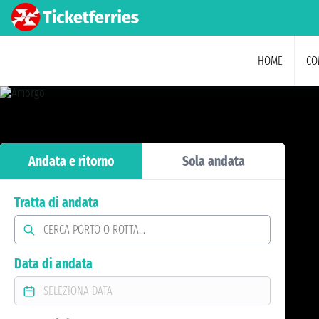
HOME
CO
Andata e ritorno
Sola andata
Tratta di andata
Data di andata