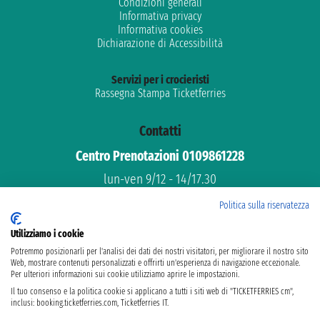
Condizioni generali
Informativa privacy
Informativa cookies
Dichiarazione di Accessibilità
Servizi per i crocieristi
Rassegna Stampa Ticketferries
Contatti
Centro Prenotazioni 0109861228
lun-ven 9/12 - 14/17.30
Assistenza gratuita
Politica sulla riservatezza
Supporto dedicato
Utilizziamo i cookie
email: info@ticketferries.com
Potremmo posizionarli per l'analisi dei dati dei nostri visitatori, per migliorare il nostro sito
Web, mostrare contenuti personalizzati e offrirti un'esperienza di navigazione eccezionale.
Per ulteriori informazioni sui cookie utilizziamo aprire le impostazioni.
Il tuo consenso e la politica cookie si applicano a tutti i siti web di "TICKETFERRIES cm",
inclusi: booking.ticketferries.com, Ticketferries IT.
Taoticket S.r.l. Via Brigata Liguria, 3/21 16121 Genova ©2007/2026 -