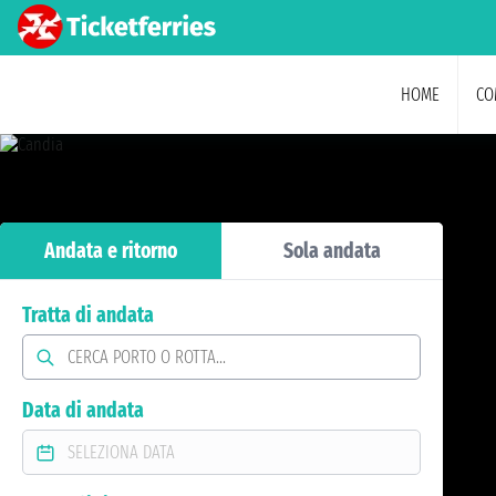
HOME
CO
Andata e ritorno
Sola andata
Tratta di andata
Data di andata