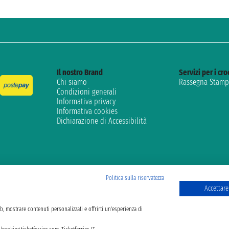
Il nostro Brand
Servizi per i cro
Chi siamo
Rassegna Stampa
Condizioni generali
Informativa privacy
Informativa cookies
Dichiarazione di Accessibilità
Politica sulla riservatezza
Accettare 
eb, mostrare contenuti personalizzati e offrirti un'esperienza di
. Via Brigata Liguria, 3/21 16121 Genova ©2007/2026 - Ticketferries ® è un Ma
Iscritta alla Camera di Commercio di Genova con REA 433093. - Aut. Prov. n°