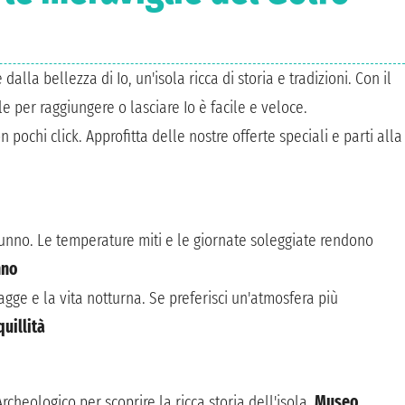
dalla bellezza di Io, un'isola ricca di storia e tradizioni. Con il
e per raggiungere o lasciare Io è facile e veloce.
 pochi click. Approfitta delle nostre offerte speciali e parti alla
utunno. Le temperature miti e le giornate soleggiate rendono
nno
gge e la vita notturna. Se preferisci un'atmosfera più
uillità
 Archeologico per scoprire la ricca storia dell'isola.
Museo