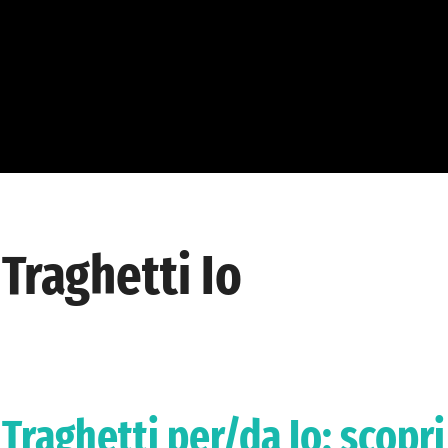
Traghetti Io
Traghetti per/da Io: scopri