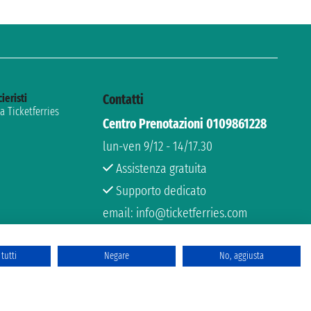
cieristi
Contatti
 Ticketferries
Centro Prenotazioni 0109861228
lun-ven 9/12 - 14/17.30
Assistenza gratuita
Supporto dedicato
email: info@ticketferries.com
tutti
Negare
No, aggiusta
rchio Registrato
 6167/131601 - Assicurazione Unipol - polizza n. 206484182