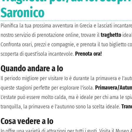
Saronico
Pianifica la tua prossima avventura in Grecia e lasciati incantare 
nostro servizio di prenotazione online, trovare il
traghetto
ideal
Confronta orari, prezzi e compagnie, e prenota il tuo biglietto con
scoperta di quest'isola incantevole.
Prenota ora!
Quando andare a Io
Il periodo migliore per visitare Io è durante la primavera e l'a
queste stagioni perfette per esplorare l'isola.
Primavera/Autu
L'estate può essere molto calda, ma è ideale per chi ama le spia
tranquilla, la primavera e l'autunno sono la scelta ideale.
Tranq
Cosa vedere a Io
Io offre una varietà di attrazioni per tutti i gusti. Visita il Museo