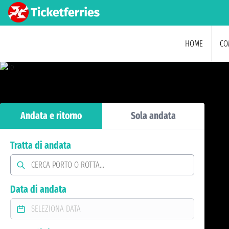
HOME
CO
Andata e ritorno
Sola andata
Tratta di andata
Data di andata