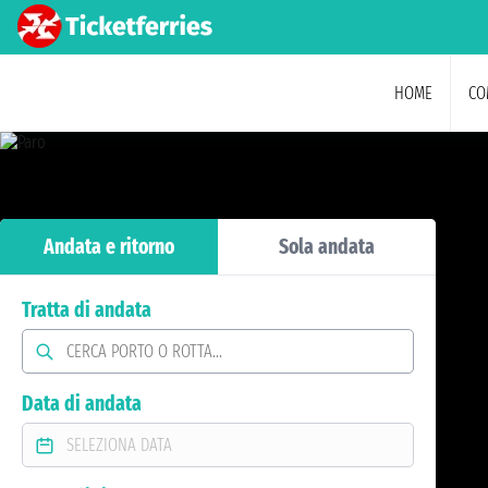
HOME
CO
Andata e ritorno
Sola andata
Tratta di andata
Data di andata