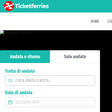
HOME
CO
Andata e ritorno
Sola andata
Tratta di andata
Data di andata