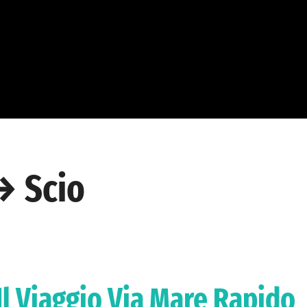
→ Scio
Il Viaggio Via Mare Rapido