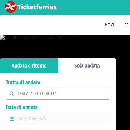
HOME
CO
Andata e ritorno
Sola andata
Tratta di andata
Data di andata