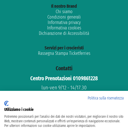
Il nostro Brand
Chi siamo
Condizioni generali
Informativa privacy
Informativa cookies
Dichiarazione di Accessibilità
Servizi per i crocieristi
Rassegna Stampa Ticketferries
Contatti
Centro Prenotazioni 0109861228
lun-ven 9/12 - 14/17.30
Assistenza gratuita
Politica sulla riservatezza
Supporto dedicato
Utilizziamo i cookie
email: info@ticketferries.com
Potremmo posizionarli per l'analisi dei dati dei nostri visitatori, per migliorare il nostro sito
Web, mostrare contenuti personalizzati e offrirti un'esperienza di navigazione eccezionale.
Per ulteriori informazioni sui cookie utilizziamo aprire le impostazioni.