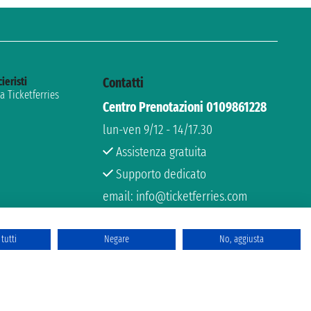
cieristi
Contatti
 Ticketferries
Centro Prenotazioni 0109861228
lun-ven 9/12 - 14/17.30
Assistenza gratuita
Supporto dedicato
email: info@ticketferries.com
tutti
Negare
No, aggiusta
rchio Registrato
 6167/131601 - Assicurazione Unipol - polizza n. 206484182