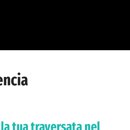
encia
 la tua traversata nel