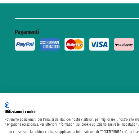
Pagamenti
Utilizziamo i cookie
Potremmo posizionarli per l'analisi dei dati dei nostri visitatori, per migliorare il nostro sito W
Taoticket S.r.l
navigazione eccezionale. Per ulteriori informazioni sui cookie utilizziamo aprire le impostazioni.
P.Iva 06206400720 - Capitale Sociale € 100.000,00 i.v. - 
Il tuo consenso e la politica cookie si applicano a tutti i siti web di "TICKETFERRIES cm", inclusi: 