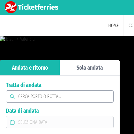
HOME
CO
Andata e ritorno
Sola andata
Tratta di andata
Data di andata