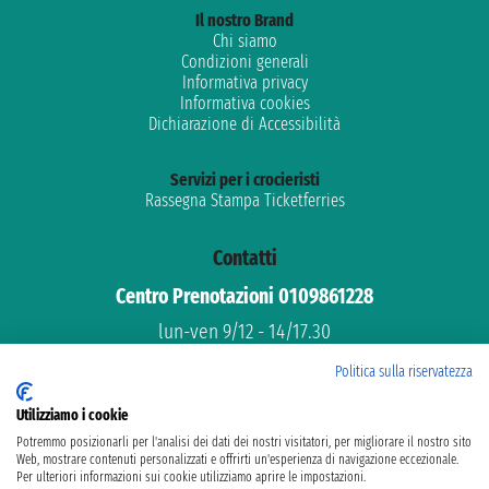
Il nostro Brand
Chi siamo
Condizioni generali
Informativa privacy
Informativa cookies
Dichiarazione di Accessibilità
Servizi per i crocieristi
Rassegna Stampa Ticketferries
Contatti
Centro Prenotazioni 0109861228
lun-ven 9/12 - 14/17.30
Assistenza gratuita
Politica sulla riservatezza
Supporto dedicato
Utilizziamo i cookie
email: info@ticketferries.com
Potremmo posizionarli per l'analisi dei dati dei nostri visitatori, per migliorare il nostro sito
Web, mostrare contenuti personalizzati e offrirti un'esperienza di navigazione eccezionale.
Per ulteriori informazioni sui cookie utilizziamo aprire le impostazioni.