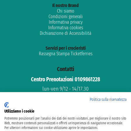
Il nostro Brand
Chi siamo
Condizioni generali
Informativa privacy
Informativa cookies
Dichiarazione di Accessibilità
Servizi per i crocieristi
Rassegna Stampa Ticketferries
Contatti
Centro Prenotazioni 0109861228
lun-ven 9/12 - 14/17.30
Assistenza gratuita
Politica sulla riservatezza
Supporto dedicato
Utilizziamo i cookie
email: info@ticketferries.com
Potremmo posizionarli per l'analisi dei dati dei nostri visitatori, per migliorare il nostro sito
Web, mostrare contenuti personalizzati e offrirti un'esperienza di navigazione eccezionale.
Per ulteriori informazioni sui cookie utilizziamo aprire le impostazioni.