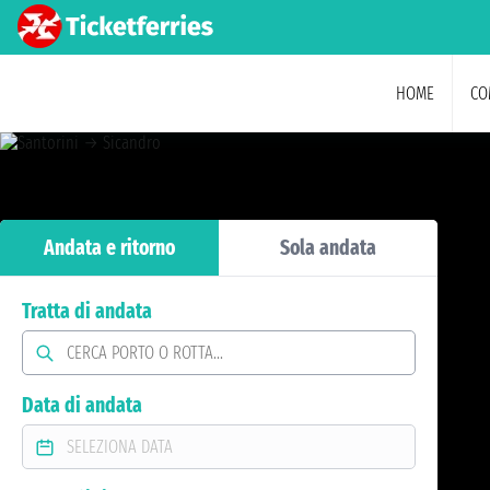
HOME
CO
Andata e ritorno
Sola andata
Tratta di andata
Data di andata