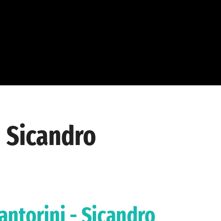
→ Sicandro
ntorini - Sicandro