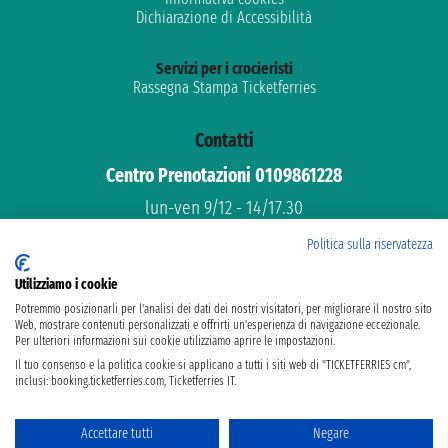
Dichiarazione di Accessibilità
Servizi per i crocieristi
Rassegna Stampa Ticketferries
Contatti
Centro Prenotazioni 0109861228
lun-ven 9/12 - 14/17.30
Assistenza gratuita
Politica sulla riservatezza
Supporto dedicato
Utilizziamo i cookie
email: info@ticketferries.com
Potremmo posizionarli per l'analisi dei dati dei nostri visitatori, per migliorare il nostro sito
Web, mostrare contenuti personalizzati e offrirti un'esperienza di navigazione eccezionale.
Per ulteriori informazioni sui cookie utilizziamo aprire le impostazioni.
Il tuo consenso e la politica cookie si applicano a tutti i siti web di "TICKETFERRIES cm",
inclusi: booking.ticketferries.com, Ticketferries IT.
Taoticket S.r.l. Via Brigata Liguria, 3/21 16121 Genova ©2007/2026 -
Ticketferries ® è un Marchio Registrato
P.Iva 06206400720 - Capitale Sociale € 100.000,00 i.v. - Iscritta alla Camera
Accettare tutti
Negare