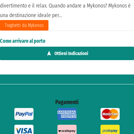
divertimento e il relax. Quando andare a Mykonos? Mykonos è
una destinazione ideale per...
Traghetti da Mykonos
Come arrivare al porto
Ottieni Indicazioni
Pagamenti