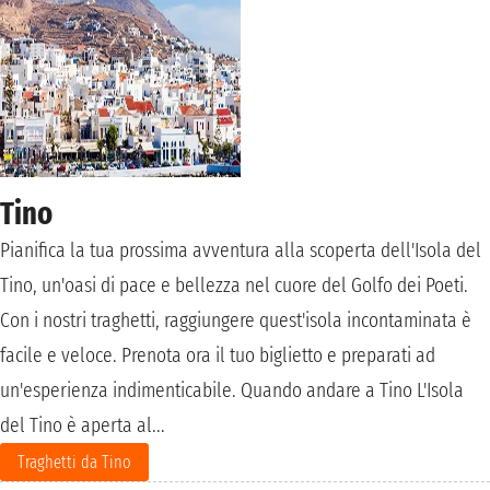
Tino
Pianifica la tua prossima avventura alla scoperta dell'Isola del
Tino, un'oasi di pace e bellezza nel cuore del Golfo dei Poeti.
Con i nostri traghetti, raggiungere quest'isola incontaminata è
facile e veloce. Prenota ora il tuo biglietto e preparati ad
un'esperienza indimenticabile. Quando andare a Tino L'Isola
del Tino è aperta al...
Traghetti da Tino