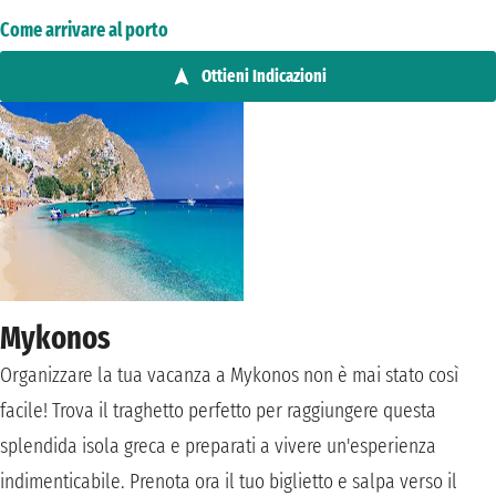
Come arrivare al porto
Ottieni Indicazioni
Mykonos
Organizzare la tua vacanza a Mykonos non è mai stato così
facile! Trova il traghetto perfetto per raggiungere questa
splendida isola greca e preparati a vivere un'esperienza
indimenticabile. Prenota ora il tuo biglietto e salpa verso il