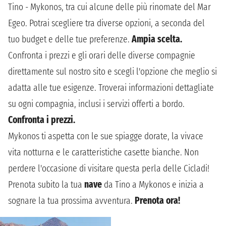
Tino - Mykonos, tra cui alcune delle più rinomate del Mar
Egeo. Potrai scegliere tra diverse opzioni, a seconda del
tuo budget e delle tue preferenze.
Ampia scelta.
Confronta i prezzi e gli orari delle diverse compagnie
direttamente sul nostro sito e scegli l'opzione che meglio si
adatta alle tue esigenze. Troverai informazioni dettagliate
su ogni compagnia, inclusi i servizi offerti a bordo.
Confronta i prezzi.
Mykonos ti aspetta con le sue spiagge dorate, la vivace
vita notturna e le caratteristiche casette bianche. Non
perdere l'occasione di visitare questa perla delle Cicladi!
Prenota subito la tua
nave
da Tino a Mykonos e inizia a
sognare la tua prossima avventura.
Prenota ora!