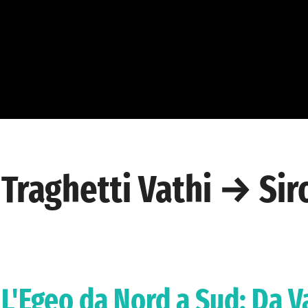
Traghetti Vathi → Sir
L'Egeo da Nord a Sud: Da Va