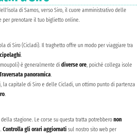
dell'isola di Samos, verso Siro, il cuore amministrativo delle
 per prenotare il tuo biglietto online.
ola di Siro (Cicladi). Il traghetto offre un modo per viaggiare tra
rcipelaghi
.
(Ermoupoli) è generalmente di
diverse ore
, poiché collega isole
Traversata panoramica
.
 la capitale di Siro e delle Cicladi, un ottimo punto di partenza
iro
.
a della stagione. Le corse su questa tratta potrebbero
non
o.
Controlla gli orari aggiornati
sul nostro sito web per