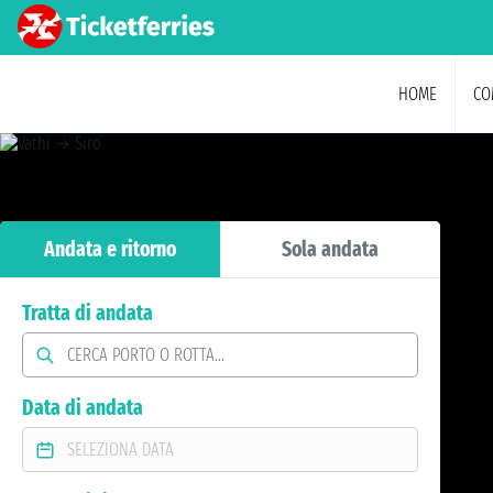
HOME
CO
Andata e ritorno
Sola andata
Tratta di andata
Data di andata