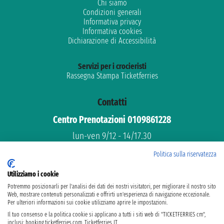
Chi siamo
Condizioni generali
Informativa privacy
Informativa cookies
Dichiarazione di Accessibilità
Servizi per i crocieristi
Rassegna Stampa Ticketferries
Contatti
Centro Prenotazioni 0109861228
lun-ven 9/12 - 14/17.30
Assistenza gratuita
Politica sulla riservatezza
Supporto dedicato
Utilizziamo i cookie
email: info@ticketferries.com
Potremmo posizionarli per l'analisi dei dati dei nostri visitatori, per migliorare il nostro sito
Web, mostrare contenuti personalizzati e offrirti un'esperienza di navigazione eccezionale.
Per ulteriori informazioni sui cookie utilizziamo aprire le impostazioni.
Il tuo consenso e la politica cookie si applicano a tutti i siti web di "TICKETFERRIES cm",
inclusi: booking.ticketferries.com, Ticketferries IT.