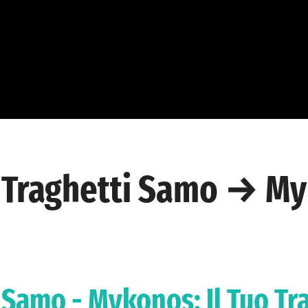
Traghetti Samo → M
Samo - Mykonos: Il Tuo Tr