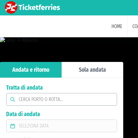
HOME
CO
Andata e ritorno
Sola andata
Tratta di andata
Data di andata